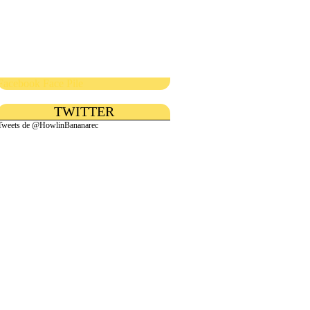
Facebook Face Pile
TWITTER
Tweets de @HowlinBananarec