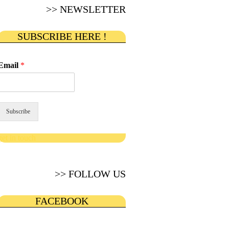
>> NEWSLETTER
SUBSCRIBE HERE !
Email
*
Subscribe
get in touch
>> FOLLOW US
FACEBOOK